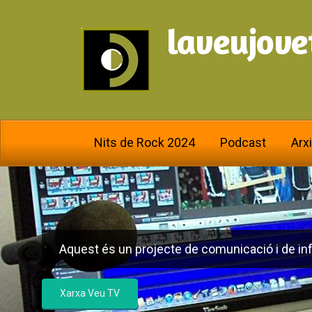
laveujove
Nits de Rock 2024
Podcast
Arx
Aquest és un projecte de comunicació i de inf
Xarxa Veu TV