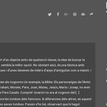
 d’un objecte antic de qualsevol classe, la idea de buscar la
t sembla la millor opció. No obstant això, és una tècnica amb
ques i d’unes desenes de milers d’anys d’antiguitat com a màxim. i
stien els cognoms Un exemple, la Bíblia: Els personatges de l’Antic
braham, Moisès, Pere, Joan, Mateu, Jesús, María i Josep, no eren
ere Casals. Compte!: Iscariot no era el cognom del [...]
obre les tombes dels famosos. A diferencies dels altres, en aquest
a les seves tombes. Passin-s’ho bé, observant que hi hagut