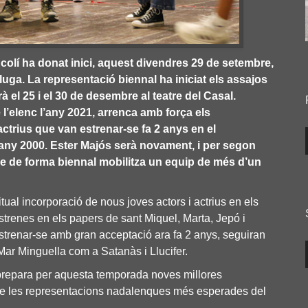
colí ha donat inici, aquest divendres 29 de setembre,
uga. La representació biennal ha iniciat els assajos
 el 25 i el 30 de desembre al teatre del Casal.
l’elenc l’any 2021, arrenca amb força els
actrius que van estrenar-se fa 2 anys en el
’any 2000. Ester Majós serà novament, i per segon
 que de forma biennal mobilitza un equip de més d’un
tual incorporació de nous joves actors i actrius en els
trenes en els papers de sant Miquel, Marta, Jepó i
strenar-se amb gran acceptació ara fa 2 anys, seguiran
ar Minguella com a Satanàs i Llucifer.
 prepara per aquesta temporada noves millores
de les representacions nadalenques més esperades del