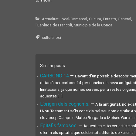
Actualitat Local-Comarcal
,
Cultura
,
Entitats
,
General
,
l'Espluga de Francolí
,
Municipis de la Conca
cultura
,
oci
Similar posts
CARBONO 14
—
Davant d’un possible descobriment
datació per carboni-14 per conèixer la seva antiguita
limitacions, ja que només serveix per a restes orgàni
aquestes [...]
L’origen dels cognoms.
—
A la antiguitat, no exi
i Nou Testament se’ls coneixia pel seu nom de pila: A
els Josep Camps o Mateu Bergadà o Moisès García, ni P
Epitafis famosos.
—
Aquest es el tercer article s
oferim els epitafis que celebritats difunts deixaren 