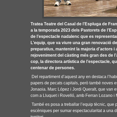
Tratea Teatre del Casal de l’Espluga de Fran
a la temporada 2023 dels Pastorets de l’Espl
de l’espectacle nadalenc que es representarà
L’equip, que va viure una gran renovació de 
preparatius, mantenint la majoria d’actors i 
rejoveniment del càsting més gran des de l
cop, la directora artística de l’espectacle,
centenar de persones.
Del repartiment d’aquest any en destaca l’habi
papers de pecats capitals, però també noves es
Jonaoia. Marc López i Jordi Queralt, que van e
com a Lluquet i Rovelló, amb Ferran Lozano i M
També es posa a treballar l’equip tècnic, que
escèniques per sumar espectacularitat a una 
territori.