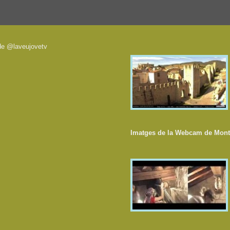
de @laveujovetv
Imatges de la Webcam de Mont