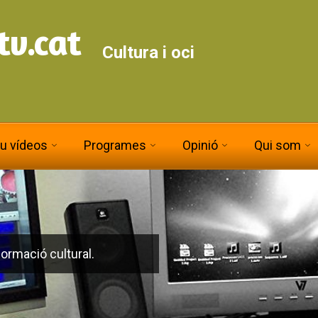
tv.cat
Cultura i oci
iu vídeos
Programes
Opinió
Qui som
ormació cultural.