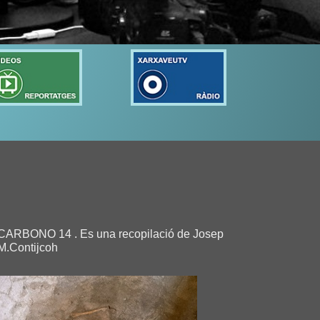
CARBONO 14 . Es una recopilació de Josep
M.Contijcoh