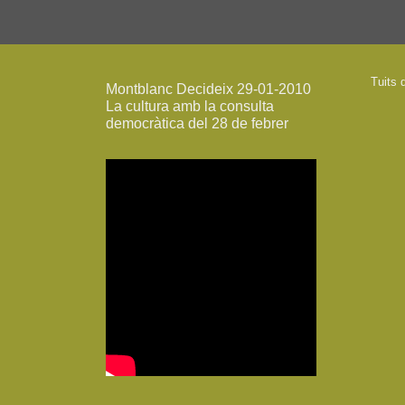
Tuits 
Montblanc Decideix 29-01-2010
La cultura amb la consulta
democràtica del 28 de febrer