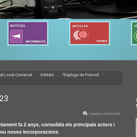
tat Local-Comarcal
Entitats
l'Espluga de Francolí
023
Leave a Comment
etament fa 2 anys, consolida els principals actors i
clou noves incorporacions