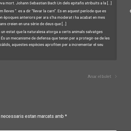
a mort. Johann Sebastian Bach Un dels epitafis atribuïts a la [...]
 lleves “. es a dir “llevar la carn”. Es en aquest període que es
en èpoques anteriors per ara s’ha moderat i ha acabat en mes
s creien en una sèrie de deus que [...]
 un estat que la naturalesa atorga a certs animals salvatges
. És un mecanisme de defensa que tenen per a protegir-se de les
càlids, aquestes espècies aprofiten per a incrementar el seu
Anar el bolet
 necessaris estan marcats amb
*