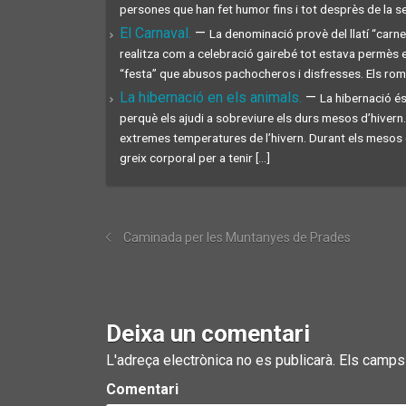
persones que han fet humor fins i tot desprès de la sev
El Carnaval.
—
La denominació provè del llatí “carnem
realitza com a celebració gairebé tot estava permès 
“festa” que abusos pachocheros i disfresses. Els roman
La hibernació en els animals.
—
La hibernació és
perquè els ajudi a sobreviure els durs mesos d’hivern
extremes temperatures de l’hivern. Durant els mesos 
greix corporal per a tenir [...]
Caminada per les Muntanyes de Prades
Deixa un comentari
L'adreça electrònica no es publicarà.
Els camps
Comentari