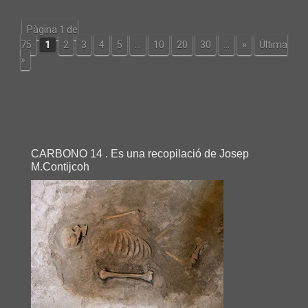
Pàgina 1 de
75
1
2
3
4
5
...
10
20
30
...
»
Última
»
CARBONO 14 . Es una recopilació de Josep
M.Contijcoh