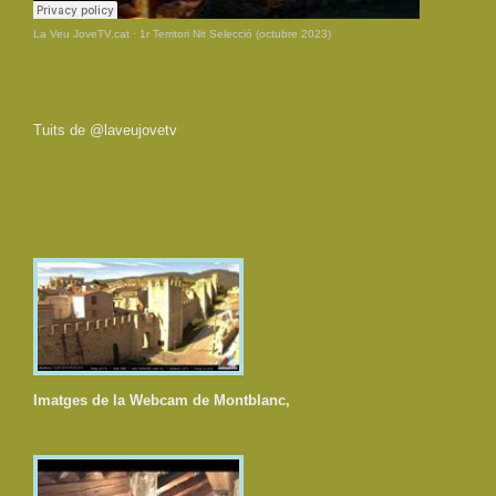
La Veu JoveTV.cat
·
1r Territori Nit Selecció (octubre 2023)
Tuits de @laveujovetv
Imatges de la Webcam de Montblanc,