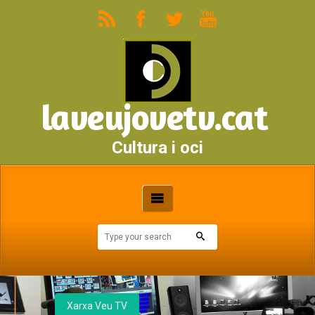
laveujovetv.cat
Cultura i oci
Xarxa Veu TV