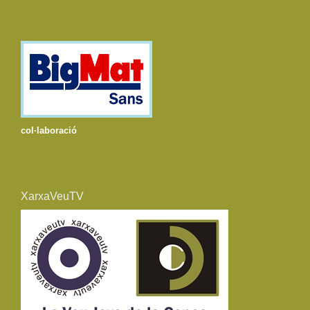
col·laboració
XarxaVeuTV