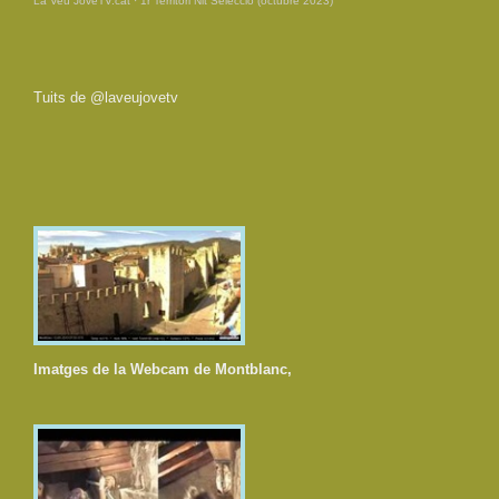
Tuits de @laveujovetv
Imatges de la Webcam de Montblanc,