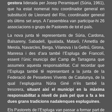
gestora
liderada per Josep Peramiquel (Súria, 1961),
que ha estat nomenat nou coordinador general en
substitució de Lleonard del Río, coordinador general
els últims set anys. A l’assemblea van participar-hi 26
associacions o grups de Pastorets de tot el país.
La nova junta té representants de Súria, Cardona,
Balsareny, Sabadell, Igualada, Mataró, l’Ametlla de
Merola, Navarcles, Berga, Vilanova i la Geltrú, Girona,
Manresa i des d’ara també l’Espluga de Francolí,
essent l’únic municipi del Camp de Tarragona que
assumeix aquesta responsabilitat. Cal recordar que
l’Espluga també té representant a la junta de la
Federació de Pessebres Vivents de Catalunya, de la
qual l’espluguina Núria Giné n’és també la
tresorera,
situant així el municipi en la màxima
responsabilitat a nivell de país pel que a fa a les
dues grans tradicions nadalenques espluguines
.
Els Pastorets de l’Espluga van passar a formar part de