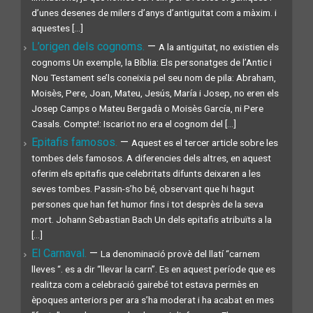
d’unes desenes de milers d’anys d’antiguitat com a màxim. i
aquestes [...]
L’origen dels cognoms.
—
A la antiguitat, no existien els
cognoms Un exemple, la Bíblia: Els personatges de l’Antic i
Nou Testament se’ls coneixia pel seu nom de pila: Abraham,
Moisès, Pere, Joan, Mateu, Jesús, María i Josep, no eren els
Josep Camps o Mateu Bergadà o Moisès García, ni Pere
Casals. Compte!: Iscariot no era el cognom del [...]
Epitafis famosos.
—
Aquest es el tercer article sobre les
tombes dels famosos. A diferencies dels altres, en aquest
oferim els epitafis que celebritats difunts deixaren a les
seves tombes. Passin-s’ho bé, observant que hi hagut
persones que han fet humor fins i tot desprès de la seva
mort. Johann Sebastian Bach Un dels epitafis atribuïts a la
[...]
El Carnaval.
—
La denominació provè del llatí “carnem
lleves “. es a dir “llevar la carn”. Es en aquest període que es
realitza com a celebració gairebé tot estava permès en
èpoques anteriors per ara s’ha moderat i ha acabat en mes