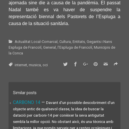
ajornada sine die a causa de la pandèmia. El passat
Nadal també es va haver de suspendre la
representació biennal dels Pastorets de l’Espluga a
causa de la situació sanitària.
Actualitat Local-Comarcal
,
Cultura
,
Entitats
,
Gegants i Nans
Espluga de Francolí
,
General
,
l'Espluga de Francolí
,
Municipis de
la Conca
internet
,
musica
,
oci
Similar posts
CARBONO 14
—
Davant d’un possible descobriment d’un
objecte antic de qualsevol classe, la idea de buscar la
datació per carboni-14 per conèixer la seva antiguitat
sembla la millor opció. No obstant això, és una tècnica amb
limitacions, ja que només serveix per a restes orgàniques i