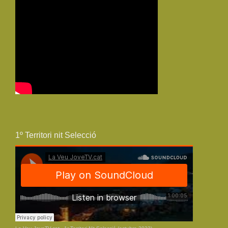
1º Territori nit Selecció
La Veu JoveTV.cat
·
1r Territori Nit Selecció (octubre 2023)