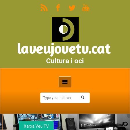
laveujovetv.cat
Cultura i oci
Xarxa Veu TV