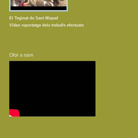
El Teginat de Sant Miquel
Vídeo reportatge dels treballs efectuats
Olor a raim