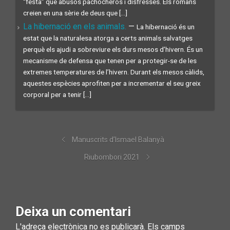
“festa” que abusos pachocheros i disfresses. Els romans
creien en una sèrie de deus que [...]
La hibernació en els animals.
—
La hibernació és un
estat que la naturalesa atorga a certs animals salvatges
perquè els ajudi a sobreviure els durs mesos d’hivern. És un
mecanisme de defensa que tenen per a protegir-se de les
extremes temperatures de l’hivern. Durant els mesos càlids,
aquestes espècies aprofiten per a incrementar el seu greix
corporal per a tenir [...]
Manuscrits d’Ismael Balanyà
Riubombori 2021
Deixa un comentari
L'adreça electrònica no es publicarà.
Els camps