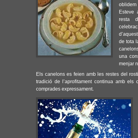
oblidem
Esteve 
resta 
celebraci
d’aquest
de tota l
canelon
una con
menjar n
Els canelons es feien amb les restes del rost
tradició de l’aprofitament continua amb els
comprades expressament.