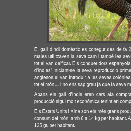
El gall dindi domèstic es conegut des de fa
maies utilitzaven la seva carn i també les sev
tot el van deïficar. Els conqueridors espanyol
d’Índies” iniciant-se la seva reproducció prim
anglesos el van introduir a les seves colònies 
tot el món… i no ens sap greu ja que la seva m
Abans els gall d’indis eren cars ala compra 
producció sigui molt econòmica tenint en com
Els Estats Units i Xina són els més grans produ
consum del món, amb 8 a 14 kg per habitant. A
125 gr. per habitant.