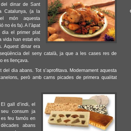
 del dinar de Sant
a Catalunya, (a la
del món aquesta
ó no és fa). A l’àpat
 dia el primer plat
a vida han estat els
s
. Aquest dinar era
seqüència del seny català, ja que a les cases res de
o es llençava.
it del dia abans. Tot s’aprofitava. Modernament aquesta
 canelons, però amb carns picades de primera qualitat
El gall d’indi, el
seu consum ja
es feu famós en
dècades abans