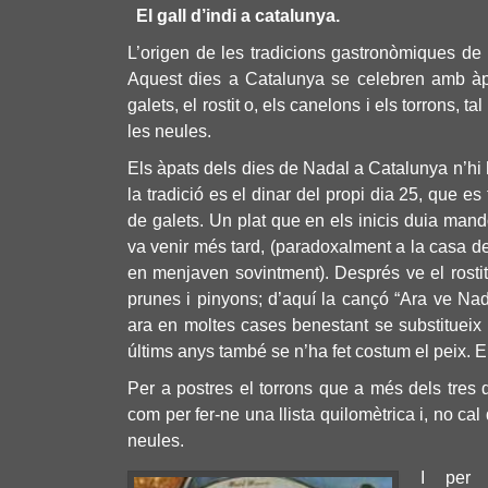
El gall d’indi a catalunya.
L’origen de les tradicions gastronòmiques de 
Aquest dies a Catalunya se celebren amb àpat
galets, el rostit o, els canelons i els torrons,
les neules.
Els àpats dels dies de Nadal a Catalunya n’hi 
la tradició es el dinar del propi dia 25, que 
de galets. Un plat que en els inicis duia mand
va venir més tard, (paradoxalment a la casa de
en menjaven sovintment). Després ve el
rosti
prunes i pinyons; d’aquí la cançó “Ara ve Na
ara en moltes cases benestant se substitueix pe
últims anys també se n’ha fet costum el peix. E
Per a postres el torrons que a més dels tres 
com per fer-ne una llista quilomètrica i, no cal 
neules.
I per 