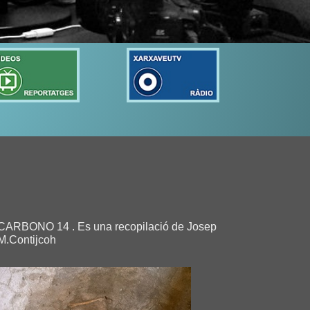
CARBONO 14 . Es una recopilació de Josep
M.Contijcoh