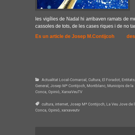
les vigílies de Nadal hi arribaven ramats de 
cassoles de tots, de les cases riques i de no ta
Es un article de Josep M.Contijcoh
des
Actualitat Local-Comarcal
,
Cultura
,
El Foradot
,
Entitats
General
,
Josep Mª Contijoch
,
Montblanc
,
Municipis de la
Conca
,
Opinió
,
XarxaVeuTV
cultura
,
internet
,
Josep Mª Contijoch
,
La Veu Jove de 
Conca
,
Opinió
,
xarxaveutv