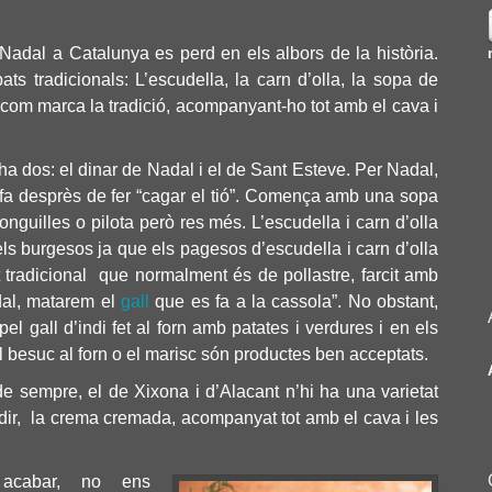
Nadal a Catalunya es perd en els albors de la història.
s tradicionals: L’escudella, la carn d’olla, la sopa de
 tal com marca la tradició, acompanyant-ho tot amb el cava i
ha dos: el dinar de Nadal i el de Sant Esteve.
Per Nadal,
es fa desprès de fer “cagar el tió”. Comença amb una sopa
onguilles o pilota però res més.
L’escudella i carn d’olla
ls burgesos ja que els pagesos d’escudella i carn d’olla
t tradicional
que normalment és de pollastre, farcit amb
dal, matarem el
gall
que es fa a la cassola”. No obstant,
l gall d’indi fet al forn amb patates i verdures i en els
l besuc al forn o el marisc són productes ben acceptats.
de sempre, el de Xixona i d’Alacant n’hi ha una varietat
dir, la
crema cremada
, acompanyat tot amb el cava i les
acabar, no ens