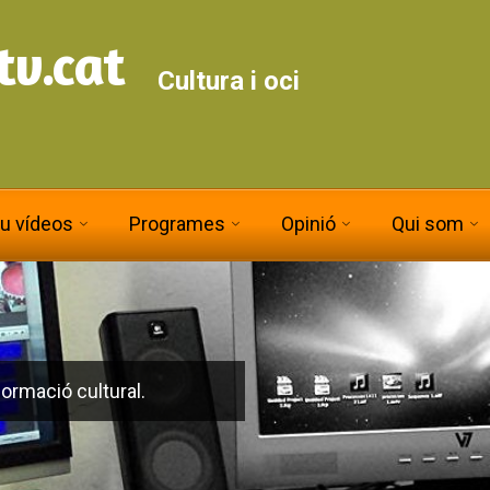
tv.cat
Cultura i oci
iu vídeos
Programes
Opinió
Qui som
ormació cultural.