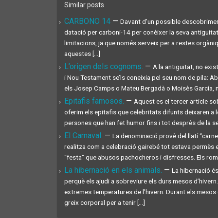
Similar posts
CARBONO 14
—
Davant d’un possible descobriment
datació per carboni-14 per conèixer la seva antiguita
limitacions, ja que només serveix per a restes orgàni
aquestes [...]
L’origen dels cognoms.
—
A la antiguitat, no exi
i Nou Testament se’ls coneixia pel seu nom de pila: A
els Josep Camps o Mateu Bergadà o Moisès García, ni P
Epitafis famosos.
—
Aquest es el tercer article s
oferim els epitafis que celebritats difunts deixaren 
persones que han fet humor fins i tot desprès de la sev
El Carnaval.
—
La denominació provè del llatí “carnem
realitza com a celebració gairebé tot estava permès 
“festa” que abusos pachocheros i disfresses. Els roman
La hibernació en els animals.
—
La hibernació és
perquè els ajudi a sobreviure els durs mesos d’hivern
extremes temperatures de l’hivern. Durant els mesos 
greix corporal per a tenir [...]