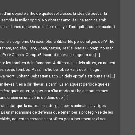
 d’un objecte antic de qualsevol classe, la idea de buscar la
t sembla la millor opció. No obstant això, és una tècnica amb
ques i d’unes desenes de milers d’anys d’antiguitat com a màxim. i
stien els cognoms Un exemple, la Bíblia: Els personatges de l’Antic
braham, Moisès, Pere, Joan, Mateu, Jesús, María i Josep, no eren
ere Casals. Compte!: Iscariot no era el cognom del [...]
obre les tombes dels famosos. A diferencies dels altres, en aquest
a les seves tombes. Passin-s’ho bé, observant que hi hagut
a mort. Johann Sebastian Bach Un dels epitafis atribuïts a la [...]
 lleves “. es a dir “llevar la carn”. Es en aquest període que es
en èpoques anteriors per ara s’ha moderat i ha acabat en mes
s creien en una sèrie de deus que [...]
 un estat que la naturalesa atorga a certs animals salvatges
. És un mecanisme de defensa que tenen per a protegir-se de les
càlids, aquestes espècies aprofiten per a incrementar el seu