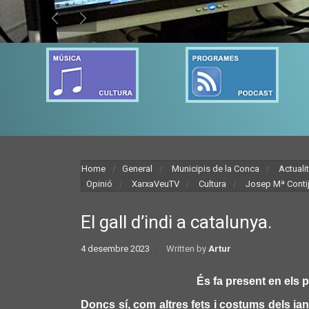
Home
General
Municipis de la Conca
Actuali
Opinió
XarxaVeuTV
Cultura
Josep Mª Conti
El gall d’indi a catalunya.
4 desembre 2023
Written by
Artur
És fa present en els 
Doncs sí, com altres fets i costums dels ian