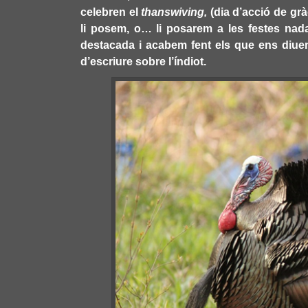
celebren el
thanswiving,
(dia d’acció de grà
li posem, o… li posarem a les festes nada
destacada i acabem fent els que ens diuen 
d’escriure sobre l’índiot.