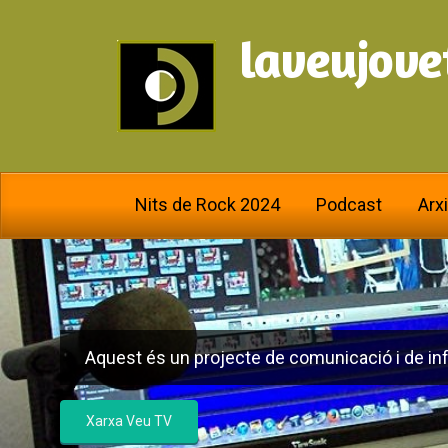
laveujove
Nits de Rock 2024
Podcast
Arx
Aquest és un projecte de comunicació i de inf
Xarxa Veu TV