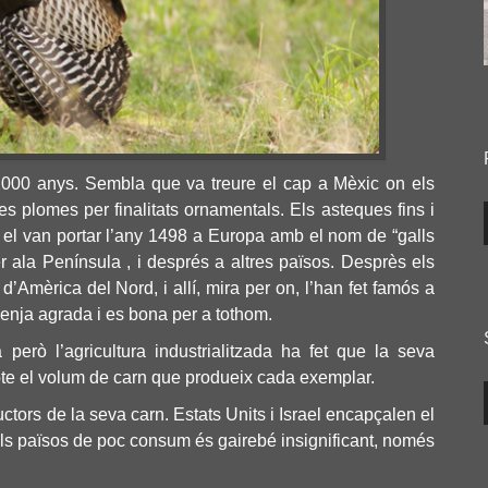
 2000 anys. Sembla que va treure el cap a Mèxic on els
es plomes per finalitats ornamentals. Els asteques fins i
s el van portar l’any 1498 a Europa amb el nom de “galls
er ala Península , i després a altres països. Desprès els
d’Amèrica del Nord, i allí, mira per on, l’han fet famós a
enja agrada i es bona per a tothom.
però l’agricultura industrialitzada ha fet que la seva
pte el volum de carn que produeix cada exemplar
.
ctors de la seva carn. Estats Units i Israel encapçalen el
ls països de poc consum és gairebé insignificant, només