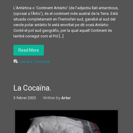
L’Antàrtica o ‘Continent Antàrtic’ (de l’adjectiu llatí antarcticus,
(oposat a l’Àrtic’), és el continent més austral de la Terra. Està
situada completament en l’hemisferi sud, gairebé al sud del
cercle polar antàrtic hi està envoltat pe dit oceà Antàrtic.
Conté el pol sud geogràfic, per la qual aquell Continent és
també conegut com el Pol […]
Read More
Leave a Comment
La Cocaïna.
3 febrer 2023
Written by
Artur