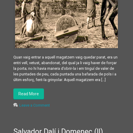
Quan vaig entrar a aquell magatzem vaig quedar parat, era un
entri vell, vetust, abandonat, del qual ja li vaig haver de forçar
la porta; no hi havia manera d’obrir-la i em tinguí de valer de
les puntades de peu, cada puntada una bafarada de pols i a
últim esforç, fent-la grinyolar. Aquell magatzem era […]
Read More
Leave a Comment
Salvador Dalí i Domenec (II)