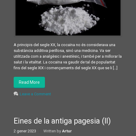
A principis del segle XX, la cocaïna no és considerava una
substància additiva perillosa, sinó una medicina. Va ser
utilitzada com a analgèsic i anestèsic, i també per a millorar la
salut i la vitalitat. La cocaïna va gaudir de tal de popularitat
fins del segle XIX i començaments del segle XX que se li […]
Read More
Leave a Comment
Eines de la antiga pagesia (II)
2 gener 2023
Written by
Artur