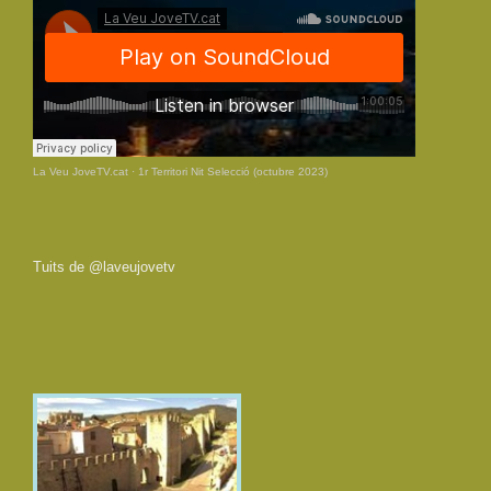
La Veu JoveTV.cat
·
1r Territori Nit Selecció (octubre 2023)
Tuits de @laveujovetv