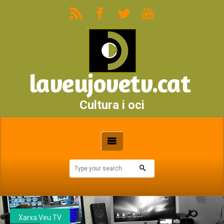
laveujovetv.cat
Cultura i oci
Xarxa Veu TV